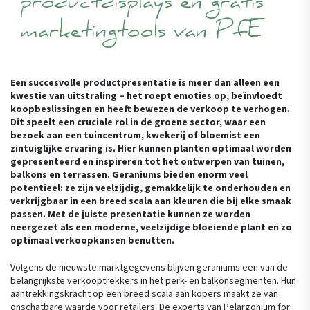
productdisplays en gratis
marketingtools van PfE
Een succesvolle productpresentatie is meer dan alleen een
kwestie van uitstraling – het roept emoties op, beïnvloedt
koopbeslissingen en heeft bewezen de verkoop te verhogen.
Dit speelt een cruciale rol in de groene sector, waar een
bezoek aan een tuincentrum, kwekerij of bloemist een
zintuiglijke ervaring is. Hier kunnen planten optimaal worden
gepresenteerd en inspireren tot het ontwerpen van tuinen,
balkons en terrassen. Geraniums bieden enorm veel
potentieel: ze zijn veelzijdig, gemakkelijk te onderhouden en
verkrijgbaar in een breed scala aan kleuren die bij elke smaak
passen. Met de juiste presentatie kunnen ze worden
neergezet als een moderne, veelzijdige bloeiende plant en zo
optimaal verkoopkansen benutten.
Volgens de nieuwste marktgegevens blijven geraniums een van de
belangrijkste verkooptrekkers in het perk- en balkonsegmenten. Hun
aantrekkingskracht op een breed scala aan kopers maakt ze van
onschatbare waarde voor retailers. De experts van Pelargonium for