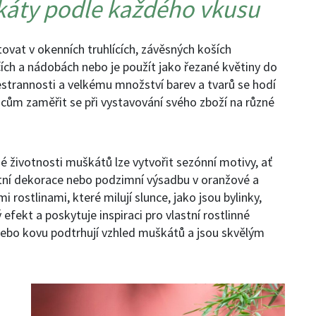
káty podle každého vkusu
ovat v okenních truhlících, závěsných koších
čích a nádobách nebo je použít jako řezané květiny do
šestrannosti a velkému množství barev a tvarů se hodí
ům zaměřit se při vystavování svého zboží na různé
 životnosti muškátů lze vytvořit sezónní motivy, ať
letní dekorace nebo podzimní výsadbu v oranžové a
ostlinami, které milují slunce, jako jsou bylinky,
 efekt a poskytuje inspiraci pro vlastní rostlinné
nebo kovu podtrhují vzhled muškátů a jsou skvělým