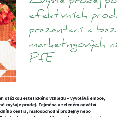
Zvyšte prodej p
efektivních prod
prezentací a bez
marketingových n
PfE
en otázkou estetického vzhledu – vyvolává emoce,
ně zvyšuje prodej. Zejména v zeleném odvětví
radního centra, maloobchodní prodejny nebo