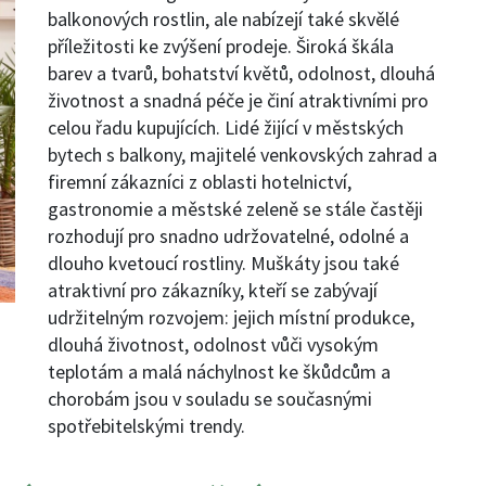
balkonových rostlin, ale nabízejí také skvělé
příležitosti ke zvýšení prodeje. Široká škála
barev a tvarů, bohatství květů, odolnost, dlouhá
životnost a snadná péče je činí atraktivními pro
celou řadu kupujících. Lidé žijící v městských
bytech s balkony, majitelé venkovských zahrad a
firemní zákazníci z oblasti hotelnictví,
gastronomie a městské zeleně se stále častěji
rozhodují pro snadno udržovatelné, odolné a
dlouho kvetoucí rostliny. Muškáty jsou také
atraktivní pro zákazníky, kteří se zabývají
udržitelným rozvojem: jejich místní produkce,
dlouhá životnost, odolnost vůči vysokým
teplotám a malá náchylnost ke škůdcům a
chorobám jsou v souladu se současnými
spotřebitelskými trendy.