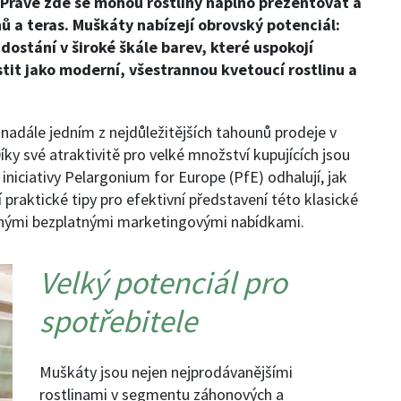
. Právě zde se mohou rostliny naplno prezentovat a
nů a teras. Muškáty nabízejí obrovský potenciál:
 dostání v široké škále barev, které uspokojí
stit jako moderní, všestrannou kvetoucí rostlinu a
 nadále jedním z nejdůležitějších tahounů prodeje v
y své atraktivitě pro velké množství kupujících jsou
niciativy Pelargonium for Europe (PfE) odhalují, jak
 praktické tipy pro efektivní představení této klasické
ůznými bezplatnými marketingovými nabídkami.
Velký potenciál pro
spotřebitele
Muškáty jsou nejen nejprodávanějšími
rostlinami v segmentu záhonových a