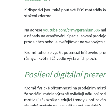
K dispozici jsou také poutavé POS materiály k
stažení zdarma.
Na adrese
youtube.com/@mygeranium686
nab
a nápady na aranžování. Specializovaní prodej
prodejnách nebo je zveřejňovat na webových str
Kromě toho lze využít potenciál křížového pr
různých květináčů vedle výstavních ploch.
Posílení digitální preze
Kromě fyzické přítomnosti na prodejním místě je
že sociální média výrazně ovlivňují nákupní ro
motivují zákazníky sledující trendy k pořizování
ale také zvyšuje online viditelnost produktů.