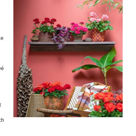
ce
vé
t
ch