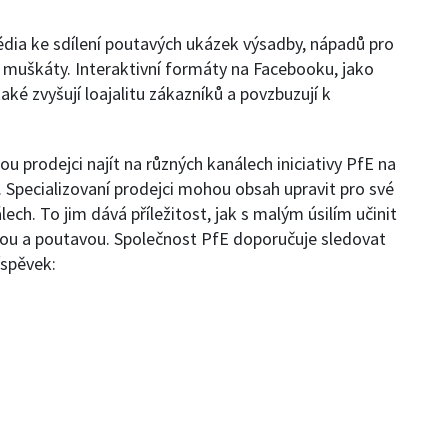
édia ke sdílení poutavých ukázek výsadby, nápadů pro
 muškáty. Interaktivní formáty na Facebooku, jako
ké zvyšují loajalitu zákazníků a povzbuzují k
ou prodejci najít na různých kanálech iniciativy PfE na
 Specializovaní prodejci mohou obsah upravit pro své
álech. To jim dává příležitost, jak s malým úsilím učinit
živou a poutavou. Společnost PfE doporučuje sledovat
íspěvek: