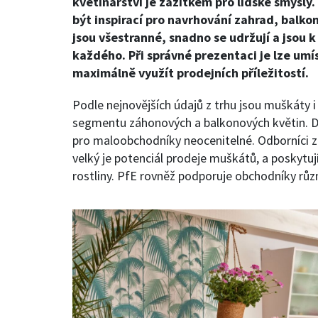
květinářství je zážitkem pro lidské smysly
být inspirací pro navrhování zahrad, balko
jsou všestranné, snadno se udržují a jsou k
každého. Při správné prezentaci je lze umí
maximálně využít prodejních příležitostí.
Podle nejnovějších údajů z trhu jsou muškáty i
segmentu záhonových a balkonových květin. Dík
pro maloobchodníky neocenitelné. Odborníci z i
velký je potenciál prodeje muškátů, a poskytují
rostliny. PfE rovněž podporuje obchodníky r