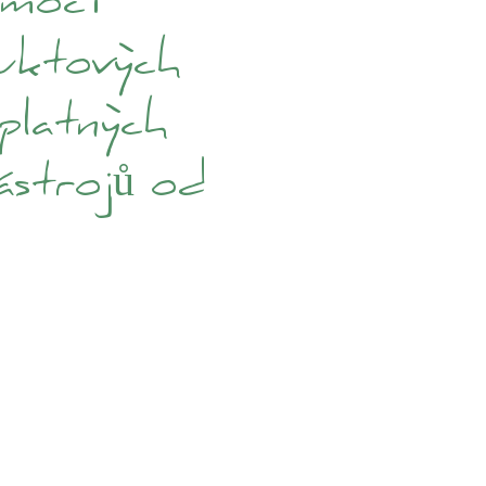
omocí
uktových
platných
ástrojů od