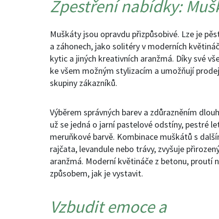
Zpestření nabídky: Muš
Muškáty jsou opravdu přizpůsobivé. Lze je pěst
a záhonech, jako solitéry v moderních květiná
kytic a jiných kreativních aranžmá. Díky své v
ke všem možným stylizacím a umožňují prodejc
skupiny zákazníků.
Výběrem správných barev a zdůrazněním dlouhé
už se jedná o jarní pastelové odstíny, pestré 
meruňkové barvě. Kombinace muškátů s dalšími r
rajčata, levandule nebo trávy, zvyšuje přirozený
aranžmá. Moderní květináče z betonu, proutí 
způsobem, jak je vystavit.
Vzbudit emoce a