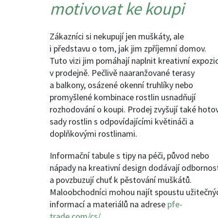
motivovat ke koupi
Zákazníci si nekupují jen muškáty, ale
i představu o tom, jak jim zpříjemní domov.
Tuto vizi jim pomáhají naplnit kreativní expozi
v prodejně. Pečlivě naaranžované terasy
a balkony, osázené okenní truhlíky nebo
promyšlené kombinace rostlin usnadňují
rozhodování o koupi. Prodej zvyšují také hoto
sady rostlin s odpovídajícími květináči a
doplňkovými rostlinami.
Informační tabule s tipy na péči, původ nebo
nápady na kreativní design dodávají odbornos
a povzbuzují chuť k pěstování muškátů.
Maloobchodníci mohou najít spoustu užitečný
informací a materiálů na adrese
pfe-
trade.com/cs/
.