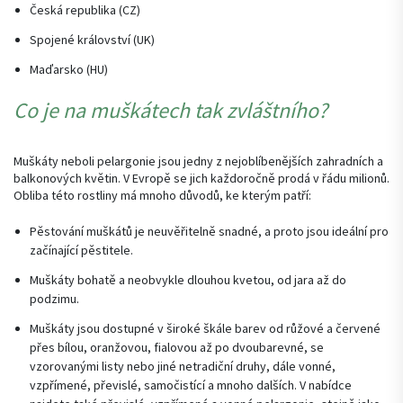
Česká republika (CZ)
Spojené království (UK)
Maďarsko (HU)
Co je na muškátech tak zvláštního?
Muškáty neboli pelargonie jsou jedny z nejoblíbenějších zahradních a
balkonových květin. V Evropě se jich každoročně prodá v řádu milionů.
Obliba této rostliny má mnoho důvodů, ke kterým patří:
Pěstování muškátů je neuvěřitelně snadné, a proto jsou ideální pro
začínající pěstitele.
Muškáty bohatě a neobvykle dlouhou kvetou, od jara až do
podzimu.
Muškáty jsou dostupné v široké škále barev od růžové a červené
přes bílou, oranžovou, fialovou až po dvoubarevné, se
vzorovanými listy nebo jiné netradiční druhy, dále vonné,
vzpřímené, převislé, samočistící a mnoho dalších. V nabídce