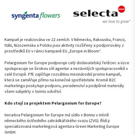
Kampaň je realizována ve 22 zemích. V Německu, Rakousku, Francii,
Itálii, Nizozemsku a Polsku jsou aktivity rozšířeny a podporovány z
prostředků EU v rámci kampaně EU „Europe in Bloom“.
Pelargonium for Europe podporuje celý dodavatelský řetězec a úzce
spolupracuje se širokou sítí agentur a nezávislých spolupracovníků v
celé Evropě. PfE zajišťuje rozsáhlou mezinárodní promo kampaň,
která se zaměřuje přímo na konečné spotřebitele. Kromě B2C
marketingu poskytuje podporu, poradenství a podpůrné materiály
všem subjekty v tomto odvětví.
Kdo stojí za projektem Pelargonium for Europe?
Iniciativa Pelargonium for Europe má sídlo v Bonnu v místě
německého ústředního zahrádkářského svazu (ZVG). Řídí ji
specializovaná marketingová agentura Green Marketing Europe
GmbH.