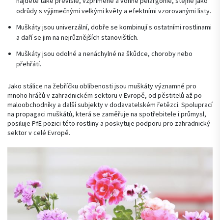
najdete také převislé, vzpřímené a vonné pelargonie, stejně jako
odrůdy s výjimečnými velkými květy a efektními vzorovanými listy.
Muškáty jsou univerzální, dobře se kombinují s ostatními rostlinami
a daří se jim na nejrůznějších stanovištích.
Muškáty jsou odolné a nenáchylné na škůdce, choroby nebo
přehřátí.
Jako stálice na žebříčku oblíbenosti jsou muškáty významné pro
mnoho hráčů v zahradnickém sektoru v Evropě, od pěstitelů až po
maloobchodníky a další subjekty v dodavatelském řetězci. Spoluprací
na propagaci muškátů, která se zaměřuje na spotřebitele i průmysl,
posiluje PfE pozici této rostliny a poskytuje podporu pro zahradnický
sektor v celé Evropě.