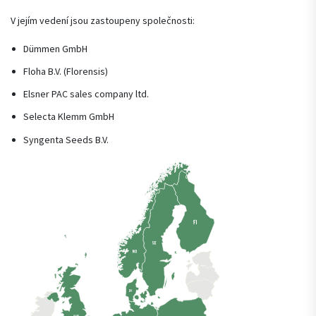
V jejím vedení jsou zastoupeny společnosti:
Dümmen GmbH
Floha B.V. (Florensis)
Elsner PAC sales company ltd.
Selecta Klemm GmbH
Syngenta Seeds B.V.