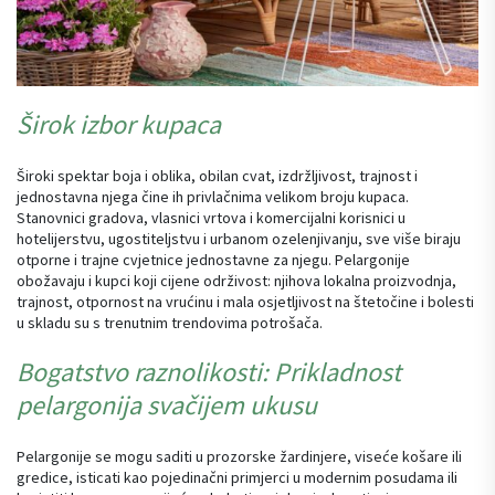
Širok izbor kupaca
Široki spektar boja i oblika, obilan cvat, izdržljivost, trajnost i
jednostavna njega čine ih privlačnima velikom broju kupaca.
Stanovnici gradova, vlasnici vrtova i komercijalni korisnici u
hotelijerstvu, ugostiteljstvu i urbanom ozelenjivanju, sve više biraju
otporne i trajne cvjetnice jednostavne za njegu. Pelargonije
obožavaju i kupci koji cijene održivost: njihova lokalna proizvodnja,
trajnost, otpornost na vrućinu i mala osjetljivost na štetočine i bolesti
u skladu su s trenutnim trendovima potrošača.
Bogatstvo raznolikosti: Prikladnost
pelargonija svačijem ukusu
Pelargonije se mogu saditi u prozorske žardinjere, viseće košare ili
gredice, isticati kao pojedinačni primjerci u modernim posudama ili