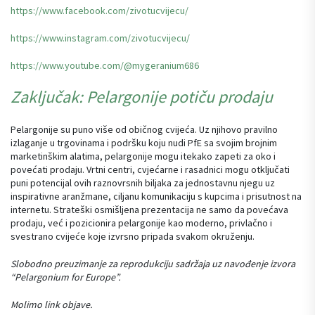
https://www.facebook.com/zivotucvijecu/
https://www.instagram.com/zivotucvijecu/
https://www.youtube.com/@mygeranium686
Zaključak: Pelargonije potiču prodaju
Pelargonije su puno više od običnog cvijeća. Uz njihovo pravilno
izlaganje u trgovinama i podršku koju nudi PfE sa svojim brojnim
marketinškim alatima, pelargonije mogu itekako zapeti za oko i
povećati prodaju. Vrtni centri, cvjećarne i rasadnici mogu otključati
puni potencijal ovih raznovrsnih biljaka za jednostavnu njegu uz
inspirativne aranžmane, ciljanu komunikaciju s kupcima i prisutnost na
internetu. Strateški osmišljena prezentacija ne samo da povećava
prodaju, već i pozicionira pelargonije kao moderno, privlačno i
svestrano cvijeće koje izvrsno pripada svakom okruženju.
Slobodno preuzimanje za reprodukciju sadržaja uz navođenje izvora
“Pelargonium for Europe”.
Molimo link objave.