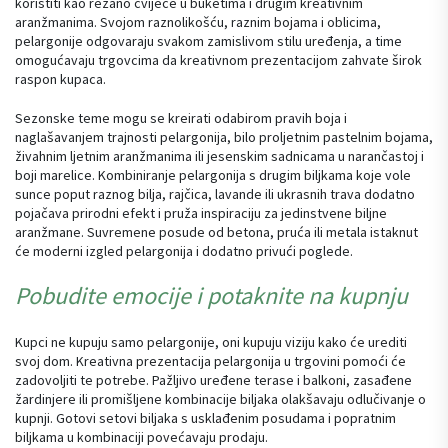
koristiti kao rezano cvijeće u buketima i drugim kreativnim
aranžmanima. Svojom raznolikošću, raznim bojama i oblicima,
pelargonije odgovaraju svakom zamislivom stilu uređenja, a time
omogućavaju trgovcima da kreativnom prezentacijom zahvate širok
raspon kupaca.
Sezonske teme mogu se kreirati odabirom pravih boja i
naglašavanjem trajnosti pelargonija, bilo proljetnim pastelnim bojama,
živahnim ljetnim aranžmanima ili jesenskim sadnicama u narančastoj i
boji marelice. Kombiniranje pelargonija s drugim biljkama koje vole
sunce poput raznog bilja, rajčica, lavande ili ukrasnih trava dodatno
pojačava prirodni efekt i pruža inspiraciju za jedinstvene biljne
aranžmane. Suvremene posude od betona, pruća ili metala istaknut
će moderni izgled pelargonija i dodatno privući poglede.
Pobudite emocije i potaknite na kupnju
Kupci ne kupuju samo pelargonije, oni kupuju viziju kako će urediti
svoj dom. Kreativna prezentacija pelargonija u trgovini pomoći će
zadovoljiti te potrebe. Pažljivo uređene terase i balkoni, zasađene
žardinjere ili promišljene kombinacije biljaka olakšavaju odlučivanje o
kupnji. Gotovi setovi biljaka s usklađenim posudama i popratnim
biljkama u kombinaciji povećavaju prodaju.