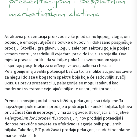
prezentacijom i besplatnim
marketinškim alatima
Atraktivna prezentacija proizvoda više je od samo lijepog izloga, ona
pobuđuje emocije, utječe na odluke o kupovini i dokazano pospješuje
prodaju. Štoviše, igra glavnu ulogu u zelenom sektoru gdje je posjet
vrtnom centru, rasadniku ili cvjećarni pravi doživljaj za osjetila. Ova
mjesta prava su prilika da se biljke pokažu u svom punom sjaju i
inspiriraju posjetitelja za uređenje vrtova, balkona i terasa.
Pelargonije imaju veliki potencijal baš za to: raznolike su, jednostavne
za njegu i dolaze u bogatom spektru boja koje će zadovoljiti svačiji
ukus. Uz pravu prezentaciju, pelargonije se mogu istaknuti kao
moderne i svestrane cvjetajuće biljke te unaprijediti prodaju.
Prema najnovijim podatcima s tržišta, pelargonije su i dalje među
najvažnijim pokretačima prodaje u području balkonskih biljaka. Njihova
privlačnost čini ih neprocjenjivima za trgovce. Stručnjaci iz inicijative
Pelargonium for Europe
(PfE) otkrivaju njihov prodajni potencijal i
donose praktične savjete za efektivno izlaganje ovih popularnih
biljaka. Također, PfE podržava i prodaju pelargonija nudeći besplatne
marketinške alate.