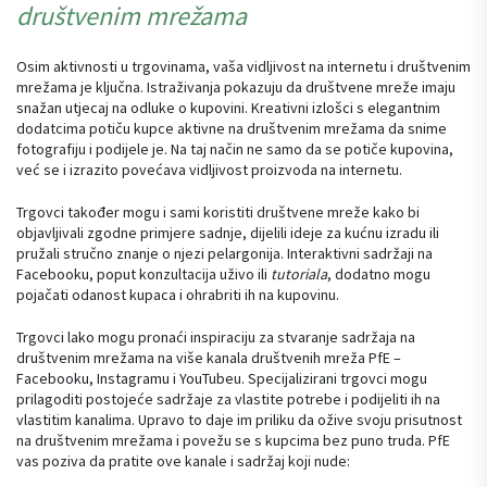
društvenim mrežama
Osim aktivnosti u trgovinama, vaša vidljivost na internetu i društvenim
mrežama je ključna. Istraživanja pokazuju da društvene mreže imaju
snažan utjecaj na odluke o kupovini. Kreativni izlošci s elegantnim
dodatcima potiču kupce aktivne na društvenim mrežama da snime
fotografiju i podijele je. Na taj način ne samo da se potiče kupovina,
već se i izrazito povećava vidljivost proizvoda na internetu.
Trgovci također mogu i sami koristiti društvene mreže kako bi
objavljivali zgodne primjere sadnje, dijelili ideje za kućnu izradu ili
pružali stručno znanje o njezi pelargonija. Interaktivni sadržaji na
Facebooku, poput konzultacija uživo ili
tutoriala
, dodatno mogu
pojačati odanost kupaca i ohrabriti ih na kupovinu.
Trgovci lako mogu pronaći inspiraciju za stvaranje sadržaja na
društvenim mrežama na više kanala društvenih mreža PfE –
Facebooku, Instagramu i YouTubeu. Specijalizirani trgovci mogu
prilagoditi postojeće sadržaje za vlastite potrebe i podijeliti ih na
vlastitim kanalima. Upravo to daje im priliku da ožive svoju prisutnost
na društvenim mrežama i povežu se s kupcima bez puno truda. PfE
vas poziva da pratite ove kanale i sadržaj koji nude: