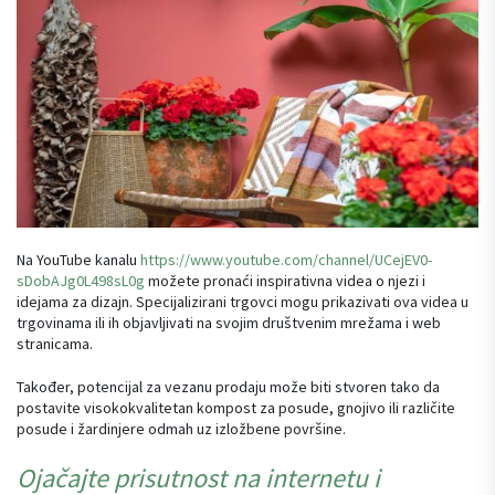
Na YouTube kanalu
https://www.youtube.com/channel/UCejEV0-
sDobAJg0L498sL0g
možete pronaći inspirativna videa o njezi i
idejama za dizajn. Specijalizirani trgovci mogu prikazivati ova videa u
trgovinama ili ih objavljivati na svojim društvenim mrežama i web
stranicama.
Također, potencijal za vezanu prodaju može biti stvoren tako da
postavite visokokvalitetan kompost za posude, gnojivo ili različite
posude i žardinjere odmah uz izložbene površine.
Ojačajte prisutnost na internetu i