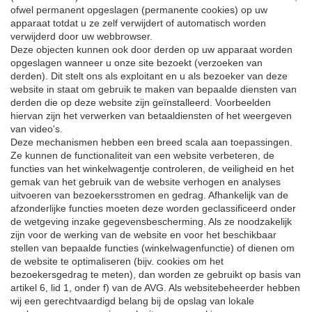
ofwel permanent opgeslagen (permanente cookies) op uw
apparaat totdat u ze zelf verwijdert of automatisch worden
verwijderd door uw webbrowser.
Deze objecten kunnen ook door derden op uw apparaat worden
opgeslagen wanneer u onze site bezoekt (verzoeken van
derden). Dit stelt ons als exploitant en u als bezoeker van deze
website in staat om gebruik te maken van bepaalde diensten van
derden die op deze website zijn geïnstalleerd. Voorbeelden
hiervan zijn het verwerken van betaaldiensten of het weergeven
van video's.
Deze mechanismen hebben een breed scala aan toepassingen.
Ze kunnen de functionaliteit van een website verbeteren, de
functies van het winkelwagentje controleren, de veiligheid en het
gemak van het gebruik van de website verhogen en analyses
uitvoeren van bezoekersstromen en gedrag. Afhankelijk van de
afzonderlijke functies moeten deze worden geclassificeerd onder
de wetgeving inzake gegevensbescherming. Als ze noodzakelijk
zijn voor de werking van de website en voor het beschikbaar
stellen van bepaalde functies (winkelwagenfunctie) of dienen om
de website te optimaliseren (bijv. cookies om het
bezoekersgedrag te meten), dan worden ze gebruikt op basis van
artikel 6, lid 1, onder f) van de AVG. Als websitebeheerder hebben
wij een gerechtvaardigd belang bij de opslag van lokale