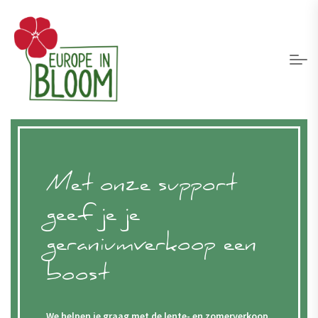
Met onze support
geef je je
geraniumverkoop een
boost
We helpen je graag met de lente- en zomerverkoop.