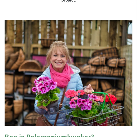
Ben je Pelargoniumkweker?