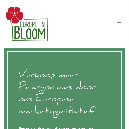
Verkoop meer
Pelargoniums door
ons Europese
marketinginitiatief
Ben je als bloemist of kweker op zoek naar