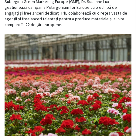
Sub egida Green Marketing Europe (GME), Dr. Susanne Lux
gestionează campania Pelargonium for Europe cu o echipă de
angajați și freelanceri dedicați. PfE colaborează cu o rețea vastă de
agenții și freelanceri talentați pentru a produce materiale și a livra
campanii în 22 de țări europene.