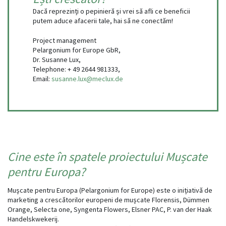
Dacă reprezinți o pepinieră și vrei să afli ce beneficii
putem aduce afacerii tale, hai să ne conectăm!
Project management
Pelargonium for Europe GbR,
Dr. Susanne Lux,
Telephone: + 49 2644 981333,
Email:
susanne.lux@meclux.de
Cine este în spatele proiectului Mușcate
pentru Europa?
Mușcate pentru Europa (Pelargonium for Europe) este o inițiativă de
marketing a crescătorilor europeni de mușcate Florensis, Dümmen
Orange, Selecta one, Syngenta Flowers, Elsner PAC, P. van der Haak
Handelskwekerij.