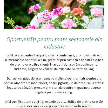
Oportunități pentru toate sectoarele din
industrie
La Mușcate pentru Europa îți vizăm clienții finali, promovând direct
numeroasele beneficii ale mușcatelor prin campania noastră extinsă
de promovare către clienți. În acest fel, inspirăm continuu noi
audiențe, asigurând vânzări de mușcate pe termen lung.
Dar aici vei găsi, de asemenea, o mulțime de informații pentru a-ți
sprijini afacerea în mod direct, de la upgrade-uri de produse la sfaturi
legate de vânzări, precum și materiale pentru magazine, resurse
digitale pentru marketing.
Află cum îți putem sprijini și extinde oportunitățile de promovare ale
mușcatelor. Implică-te și explorează proiectul nostru.