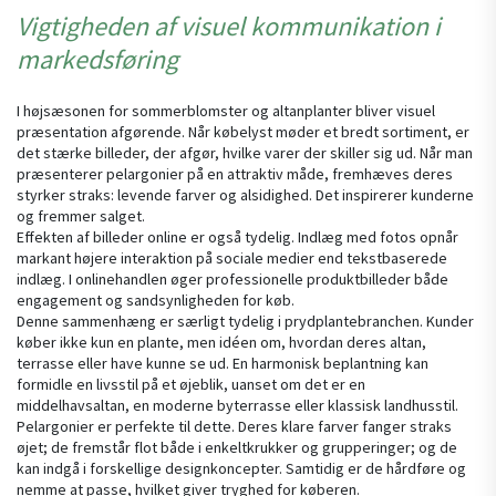
Vigtigheden af visuel kommunikation i
markedsføring
I højsæsonen for sommerblomster og altanplanter bliver visuel
præsentation afgørende. Når købelyst møder et bredt sortiment, er
det stærke billeder, der afgør, hvilke varer der skiller sig ud. Når man
præsenterer pelargonier på en attraktiv måde, fremhæves deres
styrker straks: levende farver og alsidighed. Det inspirerer kunderne
og fremmer salget.
Effekten af billeder online er også tydelig. Indlæg med fotos opnår
markant højere interaktion på sociale medier end tekstbaserede
indlæg. I onlinehandlen øger professionelle produktbilleder både
engagement og sandsynligheden for køb.
Denne sammenhæng er særligt tydelig i prydplantebranchen. Kunder
køber ikke kun en plante, men idéen om, hvordan deres altan,
terrasse eller have kunne se ud. En harmonisk beplantning kan
formidle en livsstil på et øjeblik, uanset om det er en
middelhavsaltan, en moderne byterrasse eller klassisk landhusstil.
Pelargonier er perfekte til dette. Deres klare farver fanger straks
øjet; de fremstår flot både i enkeltkrukker og grupperinger; og de
kan indgå i forskellige designkoncepter. Samtidig er de hårdføre og
nemme at passe, hvilket giver tryghed for køberen.