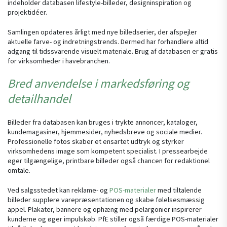
indeholder databasen lifestyle-billeder, designinspiration og
projektidéer.
Samlingen opdateres årligt med nye billedserier, der afspejler
aktuelle farve- og indretningstrends. Dermed har forhandlere altid
adgang til tidssvarende visuelt materiale. Brug af databasen er gratis
for virksomheder i havebranchen.
Bred anvendelse i markedsføring og
detailhandel
Billeder fra databasen kan bruges i trykte annoncer, kataloger,
kundemagasiner, hjemmesider, nyhedsbreve og sociale medier.
Professionelle fotos skaber et ensartet udtryk og styrker
virksomhedens image som kompetent specialist. I pressearbejde
øger tilgængelige, printbare billeder også chancen for redaktionel
omtale.
Ved salgsstedet kan reklame- og
POS-materialer
med tiltalende
billeder supplere varepræsentationen og skabe følelsesmæssig
appel. Plakater, bannere og ophæng med pelargonier inspirerer
kunderne og øger impulskøb. PfE stiller også færdige POS-materialer