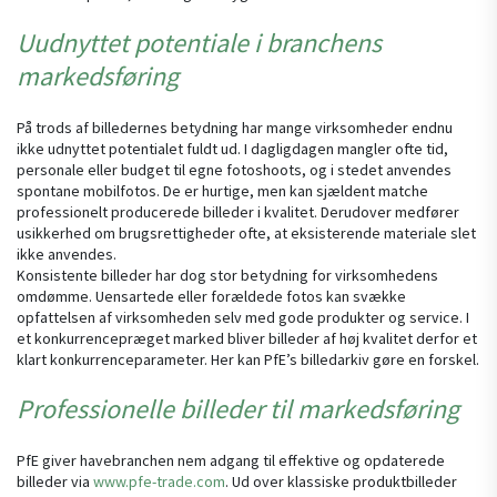
Uudnyttet potentiale i branchens
markedsføring
På trods af billedernes betydning har mange virksomheder endnu
ikke udnyttet potentialet fuldt ud. I dagligdagen mangler ofte tid,
personale eller budget til egne fotoshoots, og i stedet anvendes
spontane mobilfotos. De er hurtige, men kan sjældent matche
professionelt producerede billeder i kvalitet. Derudover medfører
usikkerhed om brugsrettigheder ofte, at eksisterende materiale slet
ikke anvendes.
Konsistente billeder har dog stor betydning for virksomhedens
omdømme. Uensartede eller forældede fotos kan svække
opfattelsen af virksomheden selv med gode produkter og service. I
et konkurrencepræget marked bliver billeder af høj kvalitet derfor et
klart konkurrenceparameter. Her kan PfE’s billedarkiv gøre en forskel.
Professionelle billeder til markedsføring
PfE giver havebranchen nem adgang til effektive og opdaterede
billeder via
www.pfe-trade.com
. Ud over klassiske produktbilleder