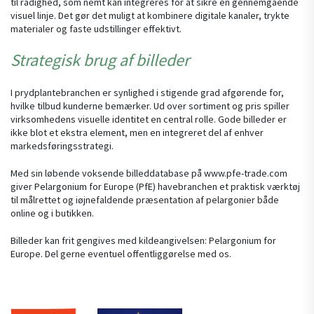
til rådighed, som nemt kan integreres for at sikre en gennemgående
visuel linje. Det gør det muligt at kombinere digitale kanaler, trykte
materialer og faste udstillinger effektivt.
Strategisk brug af billeder
I prydplantebranchen er synlighed i stigende grad afgørende for,
hvilke tilbud kunderne bemærker. Ud over sortiment og pris spiller
virksomhedens visuelle identitet en central rolle. Gode billeder er
ikke blot et ekstra element, men en integreret del af enhver
markedsføringsstrategi.
Med sin løbende voksende billeddatabase på www.pfe-trade.com
giver Pelargonium for Europe (PfE) havebranchen et praktisk værktøj
til målrettet og iøjnefaldende præsentation af pelargonier både
online og i butikken.
Billeder kan frit gengives med kildeangivelsen: Pelargonium for
Europe. Del gerne eventuel offentliggørelse med os.