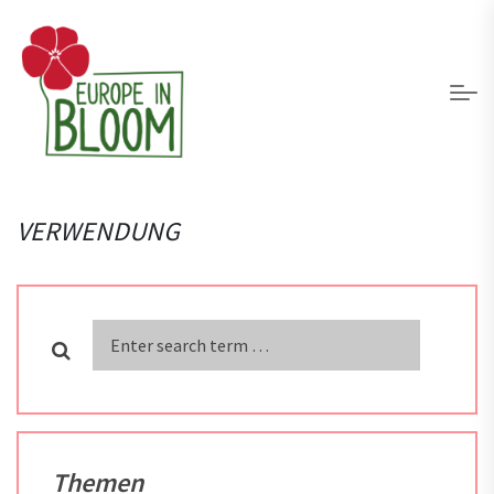
VERWENDUNG
Enter
search
Enter
term
search
for:
term
Themen