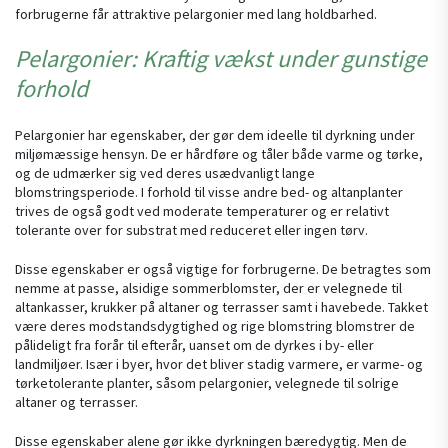
forbrugerne får attraktive pelargonier med lang holdbarhed.
Pelargonier: Kraftig vækst under gunstige
forhold
Pelargonier har egenskaber, der gør dem ideelle til dyrkning under
miljømæssige hensyn. De er hårdføre og tåler både varme og tørke,
og de udmærker sig ved deres usædvanligt lange
blomstringsperiode. I forhold til visse andre bed- og altanplanter
trives de også godt ved moderate temperaturer og er relativt
tolerante over for substrat med reduceret eller ingen tørv.
Disse egenskaber er også vigtige for forbrugerne. De betragtes som
nemme at passe, alsidige sommerblomster, der er velegnede til
altankasser, krukker på altaner og terrasser samt i havebede. Takket
være deres modstandsdygtighed og rige blomstring blomstrer de
pålideligt fra forår til efterår, uanset om de dyrkes i by- eller
landmiljøer. Især i byer, hvor det bliver stadig varmere, er varme- og
tørketolerante planter, såsom pelargonier, velegnede til solrige
altaner og terrasser.
Disse egenskaber alene gør ikke dyrkningen bæredygtig. Men de