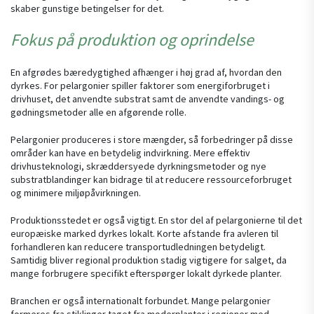
skaber gunstige betingelser for det.
Fokus på produktion og oprindelse
En afgrødes bæredygtighed afhænger i høj grad af, hvordan den
dyrkes. For pelargonier spiller faktorer som energiforbruget i
drivhuset, det anvendte substrat samt de anvendte vandings- og
gødningsmetoder alle en afgørende rolle.
Pelargonier produceres i store mængder, så forbedringer på disse
områder kan have en betydelig indvirkning. Mere effektiv
drivhusteknologi, skræddersyede dyrkningsmetoder og nye
substratblandinger kan bidrage til at reducere ressourceforbruget
og minimere miljøpåvirkningen.
Produktionsstedet er også vigtigt. En stor del af pelargonierne til det
europæiske marked dyrkes lokalt. Korte afstande fra avleren til
forhandleren kan reducere transportudledningen betydeligt.
Samtidig bliver regional produktion stadig vigtigere for salget, da
mange forbrugere specifikt efterspørger lokalt dyrkede planter.
Branchen er også internationalt forbundet. Mange pelargonier
formeres fra stiklinger taget fra moderplanter i regioner med