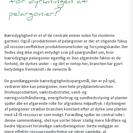
for dyrkningen af
pelargonier?
Bæredygtighed er et af de centrale emner inden for moderne
gartneri. Også i produktionen af pelargonier er der et stigende fokus
på ressourceeffektive produktionsmetoder og forsyningskæder. Der
findes dog ikke noget entydigt svar på spørgsmålet om, hvor
bæredygtige pelargonier egentlig er. Den afgørende faktor er de
forhold, de dyrkes under – og det er netop her, branchen har gjort
betydelige fremskridt i de seneste år.
De grundlæggende bæredygtighedsspørgsmål, der er på spil,
vedrører ikke kun pelargonier, men hele prydplantebranchen.
Drivhusproduktion, vækstsubstrater, vand- og
næringsstofhåndtering, energiforbrug og sundhedsstyring af planter
spiller alle en afgørende rolle for afgrødens miljøaftryk. I dyrkningen
af pelargonier stræber branchen konstant efter at dyrke sine planter
med så få ressourcer som muligt. Forædling spiller en central rolle i
denne sammenhæng, idet nye sorter bliver stadig mere hårdføre og
bedre tilpasset forskellige vækstbetingelser. Dette muliggør en
mere effektiv ressourceudnyttelse og sikrer samtidig, at