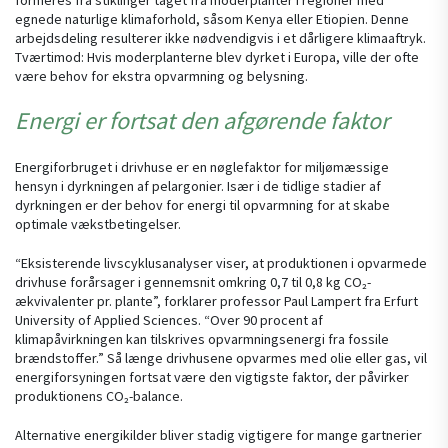
egnede naturlige klimaforhold, såsom Kenya eller Etiopien. Denne
arbejdsdeling resulterer ikke nødvendigvis i et dårligere klimaaftryk.
Tværtimod: Hvis moderplanterne blev dyrket i Europa, ville der ofte
være behov for ekstra opvarmning og belysning.
Energi er fortsat den afgørende faktor
Energiforbruget i drivhuse er en nøglefaktor for miljømæssige
hensyn i dyrkningen af pelargonier. Især i de tidlige stadier af
dyrkningen er der behov for energi til opvarmning for at skabe
optimale vækstbetingelser.
“Eksisterende livscyklusanalyser viser, at produktionen i opvarmede
drivhuse forårsager i gennemsnit omkring 0,7 til 0,8 kg CO₂-
ækvivalenter pr. plante”, forklarer professor Paul Lampert fra Erfurt
University of Applied Sciences. “Over 90 procent af
klimapåvirkningen kan tilskrives opvarmningsenergi fra fossile
brændstoffer.” Så længe drivhusene opvarmes med olie eller gas, vil
energiforsyningen fortsat være den vigtigste faktor, der påvirker
produktionens CO₂-balance.
Alternative energikilder bliver stadig vigtigere for mange gartnerier