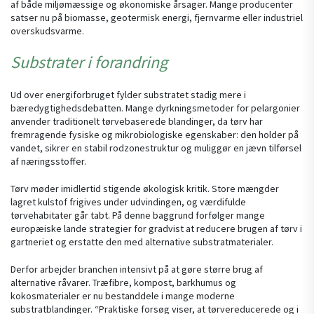
af både miljømæssige og økonomiske årsager. Mange producenter
satser nu på biomasse, geotermisk energi, fjernvarme eller industriel
overskudsvarme.
Substrater i forandring
Ud over energiforbruget fylder substratet stadig mere i
bæredygtighedsdebatten. Mange dyrkningsmetoder for pelargonier
anvender traditionelt tørvebaserede blandinger, da tørv har
fremragende fysiske og mikrobiologiske egenskaber: den holder på
vandet, sikrer en stabil rodzonestruktur og muliggør en jævn tilførsel
af næringsstoffer.
Tørv møder imidlertid stigende økologisk kritik. Store mængder
lagret kulstof frigives under udvindingen, og værdifulde
tørvehabitater går tabt. På denne baggrund forfølger mange
europæiske lande strategier for gradvist at reducere brugen af tørv i
gartneriet og erstatte den med alternative substratmaterialer.
Derfor arbejder branchen intensivt på at gøre større brug af
alternative råvarer. Træfibre, kompost, barkhumus og
kokosmaterialer er nu bestanddele i mange moderne
substratblandinger. “Praktiske forsøg viser, at tørvereducerede og i