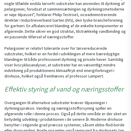
nogle tilfælde endda tørvefri substrater kan anvendes til dyrkning af
pelargonier, forudsat at sammensætningen og dyrkningsmetoderne
er nøje tilpasset”, forklarer Philip Testroet, viceadministrerende
direktør i Industrieverband Garten (IVG), den tyske brancheforening
for gartneri. En afbalanceret blanding af de enkelte komponenter er
afgørende. Dette sikrer en god struktur, tilstrækkelig vandbinding og
en passende tilførsel af næringsstoffer.
Pelargonier er relativt tolerante over for tørvereducerede
substrater, hvilket er en fordel i udviklingen af mere bæredygtige
blandinger til både professionel dyrkning og private haver. Samtidig
viser livscyklusanalyser, at substrater har en væsentligt mindre
indvirkning på produktionens klimaaftryk end energiforbruget i
drivhuse, hvilket også fremhæves af professor Lampert.
Effektiv styring af vand og næringsstoffer
Overgangen til alternative substrater kræver tilpasninger i
dyrkningspraksis. Vanding og næringsstofforsyning spiller en
afgørende rolle i denne proces. Også på dette område er der sket en
betydelig udvikling i produktionen i de senere år. Moderne drivhuse
benytter i stigende grad præcise systemer, såsom ebbe-flod-borde
eller drypvanding. Nogle opsamler også regnvand fra drivhusets tag