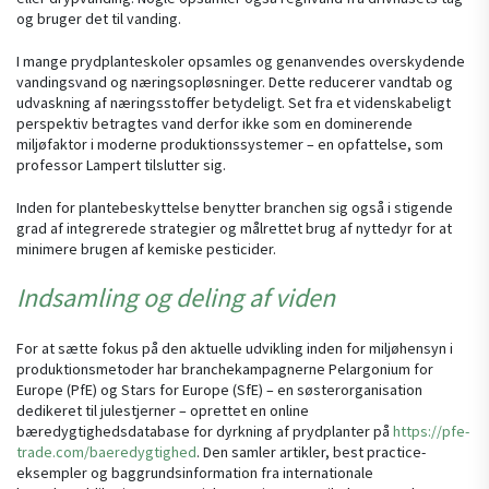
og bruger det til vanding.
I mange prydplanteskoler opsamles og genanvendes overskydende
vandingsvand og næringsopløsninger. Dette reducerer vandtab og
udvaskning af næringsstoffer betydeligt. Set fra et videnskabeligt
perspektiv betragtes vand derfor ikke som en dominerende
miljøfaktor i moderne produktionssystemer – en opfattelse, som
professor Lampert tilslutter sig.
Inden for plantebeskyttelse benytter branchen sig også i stigende
grad af integrerede strategier og målrettet brug af nyttedyr for at
minimere brugen af kemiske pesticider.
Indsamling og deling af viden
For at sætte fokus på den aktuelle udvikling inden for miljøhensyn i
produktionsmetoder har branchekampagnerne Pelargonium for
Europe (PfE) og Stars for Europe (SfE) – en søsterorganisation
dedikeret til julestjerner – oprettet en online
bæredygtighedsdatabase for dyrkning af prydplanter på
https://pfe-
trade.com/baeredygtighed
. Den samler artikler, best practice-
eksempler og baggrundsinformation fra internationale