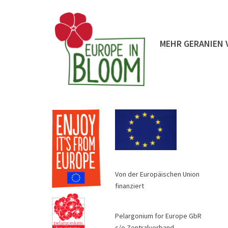
MEHR GERANIEN 
Von der Europäischen Union
finanziert
Pelargonium for Europe GbR
c/o Zentralverband