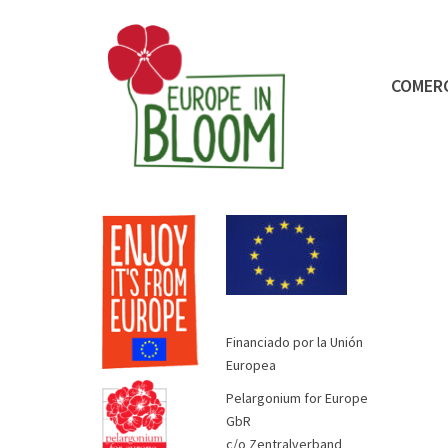
COMER
Financiado por la Unión
Europea
Pelargonium for Europe
GbR
c/o Zentralverband