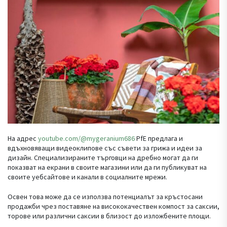
На адрес
youtube.com/@mygeranium686
PfE предлага и
вдъхновяващи видеоклипове със съвети за грижа и идеи за
дизайн. Специализираните търговци на дребно могат да ги
показват на екрани в своите магазини или да ги публикуват на
своите уебсайтове и канали в социалните мрежи.
Освен това може да се използва потенциалът за кръстосани
продажби чрез поставяне на висококачествен компост за саксии,
торове или различни саксии в близост до изложбените площи.