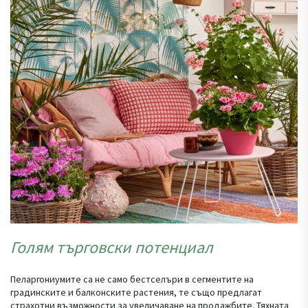
Голям търговски потенциал
Пеларгониумите са не само бестселъри в сегментите на
градинските и балконските растения, те също предлагат
страхотни възможности за увеличаване на продажбите. Тяхната