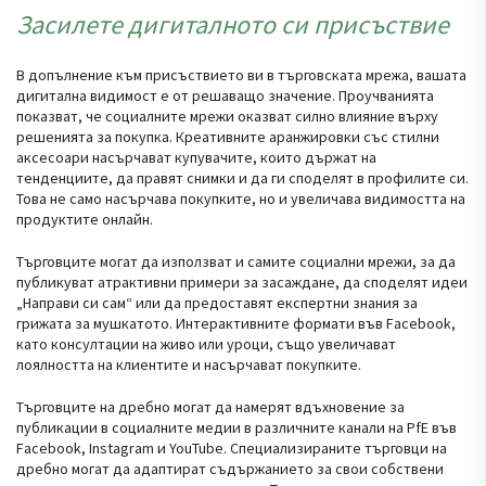
Засилете дигиталното си присъствие
В допълнение към присъствието ви в търговската мрежа, вашата
дигитална видимост е от решаващо значение. Проучванията
показват, че социалните мрежи оказват силно влияние върху
решенията за покупка. Креативните аранжировки със стилни
аксесоари насърчават купувачите, които държат на
тенденциите, да правят снимки и да ги споделят в профилите си.
Това не само насърчава покупките, но и увеличава видимостта на
продуктите онлайн.
Търговците могат да използват и самите социални мрежи, за да
публикуват атрактивни примери за засаждане, да споделят идеи
„Направи си сам“ или да предоставят експертни знания за
грижата за мушкатото. Интерактивните формати във Facebook,
като консултации на живо или уроци, също увеличават
лоялността на клиентите и насърчават покупките.
Търговците на дребно могат да намерят вдъхновение за
публикации в социалните медии в различните канали на PfE във
Facebook, Instagram и YouTube. Специализираните търговци на
дребно могат да адаптират съдържанието за свои собствени