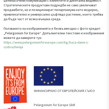
целенасочени комуникации с клиентите и дигитална видимост.
Стратегическите продуктови подредби не само увеличават
продажбите, но и позиционират пеларгониума като модерно,
привлекателно и универсално цъфтящо растение, което трябва
да бъде част от всяка външна среда.
Ползването на изображенията е безвъзмездно с фото кредит:
„Pelargonium for Europe“. Допълнителни текстове и изображения
можете да намерите тук:
https://www.pelargoniumforeurope.com/bg/baza-danni-s-
izobrazhenija
ФИНАНСИРАНО ОТ ЕВРОПЕЙСКИЯ СЪЮЗ
Pelargonium for Europe GbR