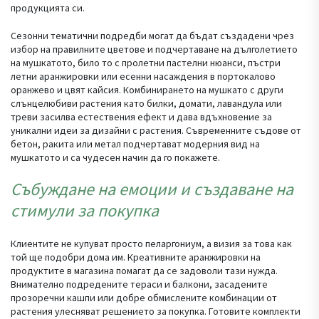
продукцията си.
Сезонни тематични подредби могат да бъдат създадени чрез
избор на правилните цветове и подчертаване на дълголетието
на мушкатото, било то с пролетни пастелни нюанси, пъстри
летни аранжировки или есенни насаждения в портокалово
оранжево и цвят кайсия. Комбинирането на мушкато с други
слънцелюбиви растения като билки, домати, лавандула или
треви засилва естествения ефект и дава вдъхновение за
уникални идеи за дизайни с растения. Съвременните съдове от
бетон, ракита или метал подчертават модерния вид на
мушкатото и са чудесен начин да го покажете.
Събуждане на емоции и създаване на
стимули за покупка
Клиентите не купуват просто пеларгониум, а визия за това как
той ще подобри дома им. Креативните аранжировки на
продуктите в магазина помагат да се задоволи тази нужда.
Внимателно подредените тераси и балкони, засадените
прозоречни кашпи или добре обмислените комбинации от
растения улесняват решението за покупка. Готовите комплекти