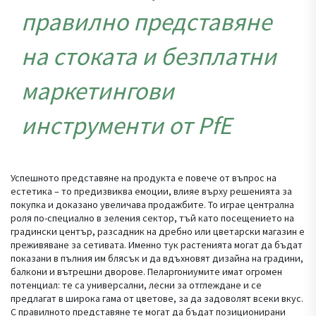
правилно представяне
на стоката и безплатни
маркетингови
инструменти от PfE
Успешното представяне на продукта е повече от въпрос на
естетика – то предизвиква емоции, влияе върху решенията за
покупка и доказано увеличава продажбите. То играе централна
роля по-специално в зеления сектор, тъй като посещението на
градински център, разсадник на дребно или цветарски магазин е
преживяване за сетивата. Именно тук растенията могат да бъдат
показани в пълния им блясък и да вдъхновят дизайна на градини,
балкони и вътрешни дворове. Пеларгониумите имат огромен
потенциал: те са универсални, лесни за отглеждане и се
предлагат в широка гама от цветове, за да задоволят всеки вкус.
С правилното представяне те могат да бъдат позиционирани