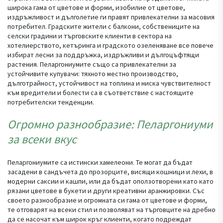
широка гама от цветове и форми, изобилие от цветове,
издръжливост и дълголетие ги правят привлекателни за масовия
потребител. Градските жители с балкони, собствениците на
селски градини и търговските клиенти в сектора на
хотелиерството, кетъринга и градското озеленяване все повече
избират лесни за поддръжка, издръжливи и дългоцъфтящи
растения. Пеларгониумите също са привлекателни за
устойчивите купувачи: тяхното местно производство,
дълготрайност, устойчивост на топлина и ниска чувствителност
към вредители и болести са в съответствие с настоящите
потребителски тенденции.
Огромно разнообразие: Пеларгониуми
за всеки вкус
Пеларгониумите са истински хамелеони. Те могат да бъдат
засадени в сандъчета до прозорците, висящи кошници и лехи, в
модерни саксии и кашпи, или да бъдат оползотворени като като
рязани цветове в букети и други креативни аранжировки. Със
своето разнообразие и огромната си гама от цветове и форми,
те отговарят на всеки стил и позволяват на търговците на дребно
да се насочат към широк кръг клиенти, когато подреждат