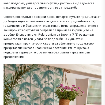
като модерни, универсални цъфтящи растения и да донесат
максимална полза от възможностите за продажба.
Според последните пазарни данни пеларгониумите продължават
да бъдат едни от най-важните двигатели на продажбите сред
градинските и балконските растения. Тяхната привлекателност
за широк кръг купувачи ги прави безценни за търговците на
дребно. Експертите от Pelargonium за Европа (PfE) разкриват
колко голям е потенциалът за продажби на мушкато и
предоставят практически съвети за ефективно продуктово
представяне на това класическо растение. PfE също така
подкрепя търговците с различни безплатни маркетингови
предложения.