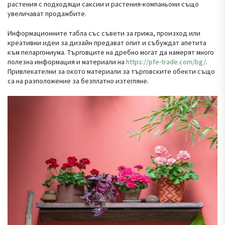
растения с подходящи саксии и растения-компаньони също
увеличават продажбите.
Информационните табла със съвети за грижа, произход или
креативни идеи за дизайн предават опит и събуждат апетита
към пеларгониума. Търговците на дребно могат да намерят много
полезна информация и материали на
https://pfe-trade.com/bg/
.
Привлекателни за окото материали за търговските обекти също
са на разположение за безплатно изтегляне.