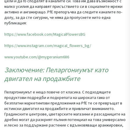
цели и да го споделят в каналите си. Това им дава възможност с
малко усилия да направят присъствието си в социалните мрежи
активно и ангажиращо. PfE препоръчва да следите каналите по-
долу, за да сте сигурни, че няма да пропуснете нито една
публикация:
https://www.facebook.com/MagicalFlowersBG
https://www.instagram.com/magical_flowers_bg/
www.youtube.com/@mygeranium686
Заключение: Пеларгониумът като
двигател на продажбите
Пеларгониумът е нещо повече от класика. С подходящите
продуктови подредби и подкрепата на широката гама от
безплатни маркетингови предложения на PfE те се превръщат в
истински двигател на продажбите и привличат вниманието.
Градинските центрове, цветарските магазини и разсадниците на
дребно могат да разкрият пълния потенциал на това универсално
и лесно за поддържане растение с вдъхновяващи аранжировки,