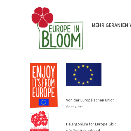
MEHR GERANIEN 
Von der Europäischen Union
finanziert
Pelargonium for Europe GbR
c/o Zentralverband