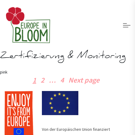
Zertifizierung & Monitoring
pink
Page
Page
Page
1
2
…
4
Next page
Seitennummerierung
der
Beiträge
Von der Europäischen Union finanziert